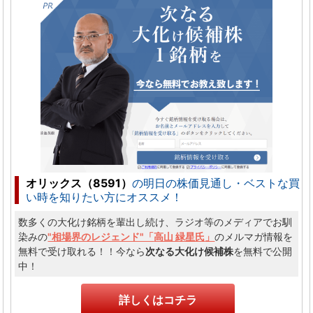
オリックス（8591）
の明日の株価見通し・ベストな買
い時を知りたい方にオススメ！
数多くの大化け銘柄を輩出し続け、ラジオ等のメディアでお馴
染みの
"相場界のレジェンド"「
高山 緑星氏
」
のメルマガ情報を
無料で受け取れる！！今なら
次なる大化け候補株
を無料で公開
中！
詳しくはコチラ