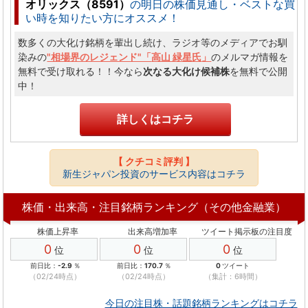
オリックス（8591）
の明日の株価見通し・ベストな買
い時を知りたい方にオススメ！
数多くの大化け銘柄を輩出し続け、ラジオ等のメディアでお馴
染みの
"相場界のレジェンド"「
高山 緑星氏
」
のメルマガ情報を
無料で受け取れる！！今なら
次なる大化け候補株
を無料で公開
中！
詳しくはコチラ
【 クチコミ評判 】
新生ジャパン投資のサービス内容はコチラ
株価・出来高・注目銘柄ランキング（その他金融業）
株価上昇率
出来高増加率
ツイート掲示板の注目度
0
0
0
位
位
位
前日比：
-2.9
％
前日比：
170.7
％
0
ツイート
（02/24時点）
（02/24時点）
（集計：6時間）
今日の注目株・話題銘柄ランキングはコチラ