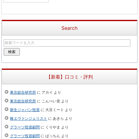
Search
【新着】口コミ・評判
東京総合研究所
に
アカイ
より
東京総合研究所
に
こんぺい党
より
新生ジャパン投資
に
大豆ミート
より
株エヴァンジェリスト
に
あきら
より
グラーツ投資顧問
に
くりやま
より
グラーツ投資顧問
に
ばっちん
より