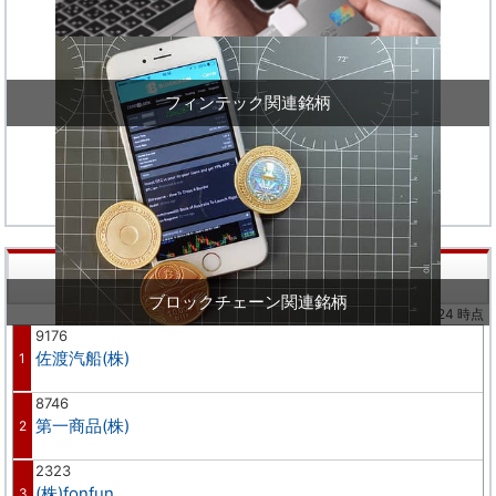
フィンテック関連銘柄
株価値上り率ランキング
ブロックチェーン関連銘柄
※02/24 時点
9176
佐渡汽船(株)
1
8746
第一商品(株)
2
2323
(株)fonfun
3