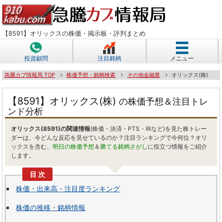
【8591】オリックスの株価・掲示板・評判まとめ
投資顧問
注目銘柄
メニュー
急騰カブ情報局 TOP
株価予想・銘柄検索
その他金融業
オリックス(株)
【8591】オリックス(株)
の株価予想＆注目トレ
ンド分析
オリックス(8591)の関連情報
(株価・決済・PTS・IRなど)を見た株トレー
ダーは、今どんな反応を見せているのか？注目ランキングで今何位？オリ
ックスを含む、
明日の株価予想
＆
勝てる銘柄さがし
に役立つ情報をご紹介
します。
株価・出来高・注目度ランキング
株価の推移・銘柄情報