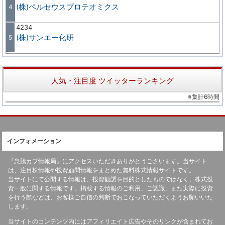
(株)ペルセウスプロテオミクス
4
4234
(株)サンエー化研
5
人気・注目度 ツイッターランキング
※集計6時間
インフォメーション
『急騰カブ情報局』にアクセスいただきありがとうございます。当サイト
は、注目株情報や投資顧問情報をまとめた無料株式情報サイトです。
当サイトにて公開する情報は、投資勧誘を目的としたものではなく、株式投
資一般に関する情報です。掲載する情報のご利用、ご認識、また実際に投資
を行う際などは、お客様ご自信の判断でおこなっていただくようお願いいた
します。
当サイトのコンテンツ内にはアフィリエイト広告やそのリンクが含まれてお