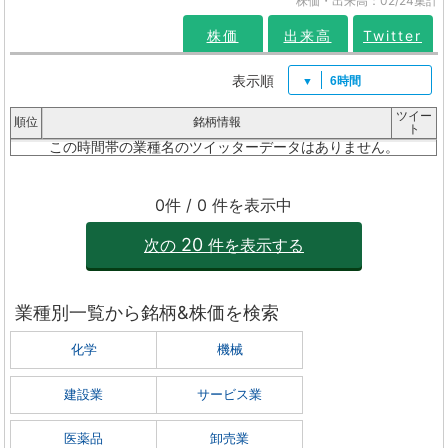
株価・出来高：02/24集計
株価
出来高
Twitter
表示順
6時間
ツイー
順位
銘柄情報
ト
この時間帯の業種名のツイッターデータはありません。
0件 / 0 件を表示中
20
次の
件を表示する
業種別一覧から銘柄&株価を検索
化学
機械
建設業
サービス業
医薬品
卸売業