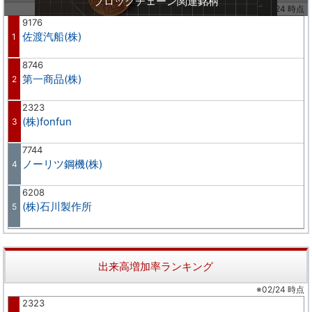
ブロックチェーン関連銘柄
※02/24 時点
9176
佐渡汽船(株)
1
8746
第一商品(株)
2
2323
(株)fonfun
3
7744
ノーリツ鋼機(株)
4
6208
(株)石川製作所
5
出来高増加率ランキング
※02/24 時点
2323