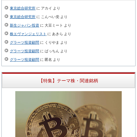
東京総合研究所
に
アカイ
より
東京総合研究所
に
こんぺい党
より
新生ジャパン投資
に
大豆ミート
より
株エヴァンジェリスト
に
あきら
より
グラーツ投資顧問
に
くりやま
より
グラーツ投資顧問
に
ばっちん
より
グラーツ投資顧問
に
匿名
より
【特集】テーマ株・関連銘柄