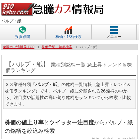
パルプ・紙
投資顧問
株価・銘柄検索
メニュー
急騰カブ情報局 TOP
株価予想・銘柄検索
パルプ・紙
【パルプ・紙】
業種別銘柄一覧 急上昇トレンド＆株
価ランキング
３３業種分類「
パルプ・紙
」の銘柄一覧情報（急上昇トレンド＆
株価ランキング）です。パルプ・紙に分類される26銘柄の中か
ら、注目度や話題性の高い旬な銘柄をランキングから検索・比較
できます。
株価の値上り率
と
ツイッター注目度
からパルプ・紙
の銘柄を絞込み検索