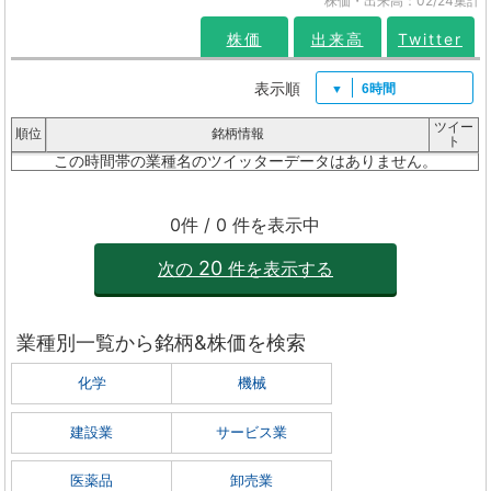
株価・出来高：02/24集計
株価
出来高
Twitter
表示順
6時間
ツイー
順位
銘柄情報
ト
この時間帯の業種名のツイッターデータはありません。
0件 / 0 件を表示中
20
次の
件を表示する
業種別一覧から銘柄&株価を検索
化学
機械
建設業
サービス業
医薬品
卸売業