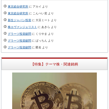
東京総合研究所
に
アカイ
より
東京総合研究所
に
こんぺい党
より
新生ジャパン投資
に
大豆ミート
より
株エヴァンジェリスト
に
あきら
より
グラーツ投資顧問
に
くりやま
より
グラーツ投資顧問
に
ばっちん
より
グラーツ投資顧問
に
匿名
より
【特集】テーマ株・関連銘柄