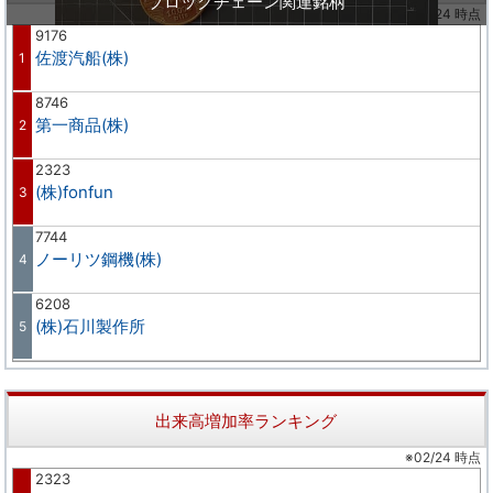
ブロックチェーン関連銘柄
※02/24 時点
9176
佐渡汽船(株)
1
8746
第一商品(株)
2
2323
(株)fonfun
3
7744
ノーリツ鋼機(株)
4
6208
(株)石川製作所
5
出来高増加率ランキング
※02/24 時点
2323