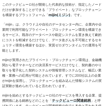
このテックビューロ社が開発した代表的な技術が、指定したノード
だけが参加することができる「プライベート」なブロックチェーン
mijin(ミジン)
を構築するプラットフォーム「
」です。
「mijin」は、クラウド上や自社のデータセンター内に、企業内や企
業間で利用可能なプライベート・ブロックチェーン環境を構築でき
るサービス。既存のデータベースや勘定システムを置き換えて劇的
にコストを軽減するだけでなく、データ改ざんを不可能とするセキ
ュリティ環境を構築するほか、実質ゼロダウンタイムでの運用を可
能とします。
mijinが実用されたプライベート・ブロックチェーン環境は、金融機
関から電子マネーなどの決済系サービスだけでなく、契約書のやり
取りを電子化した契約システムや情報管理システムなど、幅広い業
種・業務への応用が可能とされています。すでに200社以上の企業
がmijinを採用し、ブロックチェーンを組み込んだ情報システムの実
証実験が進められていると言われています。
mijinを始めとするテックビューロ社のサービスを導入する企業、提
テックビューロ関連銘柄
携関係にある銘柄などのことを「
」と呼
ばれています。テックビューロ関連銘柄の中でも本命と言われる代