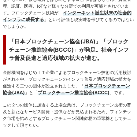
理、認証、医療、IoTなど様々な分野での利用が可能とされていま
インターネット誕生以来の社会的
す。ブロックチェーン技術が「
インフラに成長する
」という評価も現実味を帯びてくるのではない
でしょうか。
「日本ブロックチェーン協会(JBA)」「ブロック
チェーン推進協会(BCCC)」が発足。社会インフ
ラ普及促進と適応領域の拡大が進む。
金融機関をはじめＩＴ企業によるブロックチェーン技術の活用検討
がされる中、ブロックチェーンのインフラ普及と適応領域の拡大を
日本ブロックチェーン
促進する二つの団体が設立されました。「
協会(JBA)
ブロックチェーン推進協会(BCCC)
」と「
」です。
この２つの団体に加盟する上場企業は、ブロックチェーン技術の普
及と新たなサービス開発・提供などが見込まれるため、フィンテッ
ク市場を始めとするブロックチェーン関連銘柄の筆頭株としてチェ
ックして頂きたい。