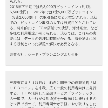
られる。
2016年下半期では約3,000万ビットコイン（約1兆
6,500億円）、2017年では1億5,000万ビットコイン
（8兆2,600億円）の取引高になると推定される。現状
での、ビットコイン取引の大半は投資目的とされてい
る。将来的には、ECや店舗での決済、海外送金、など
多様な利用用途が考えられる。現状では、これらの実
現には、データの処理に時間がかかる、海外送金に関
する規制といった課題の解決が必要となる。
調査会社：シード・プランニングより引用
三菱東京ＵＦＪ銀行は、独自に開発中の仮想通貨「Ｍ
ＵＦＧコイン」を来秋、広く一般の利用者向けに発行
する。ＩＴを活用した金融サービス「フィンテック」
の一環で、大手行が仮想通貨を一般向けに発行するの
は世界で初めて。利用者同士が手軽にやり取りをした