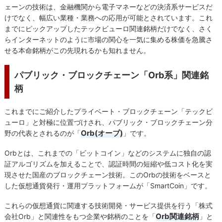
ェーンの技術は、金融機関から電子マネーなどの決済系サービスだ
けでなく、幅広い業種・業務への応用が可能とされています。これ
までにピックアップしたテックビューロ関連銘柄だけでなく、さく
らインターネットのように市場の関心を一気に集める株価を急騰さ
せる本命銘柄がこの先現れるかも知れません。
パブリック・ブロックチェーン「Orb系」関連銘
柄
これまでにご紹介したプライベート・ブロックチェーン「テックビ
ューロ」と対極に位置づけされ、パブリック・ブロックチェーン分
Orb(オーブ)
野の代表とされるのが「
」です。
Orbとは、これまでの「ビットコイン」などのシステムに独自の認
証アルゴリズムを加えることで、認証時間の短縮や低コスト化を実
現させた国産のブロックチェーン技術。このOrbの技術をベースと
した仮想通貨発行・運用プラットフォームが「SmartCoin」です。
これらの仮想通貨に関連する技術開発・サービス提供を行う「株式
Orb関連銘柄
会社Orb」と関連性をもつ企業や銘柄のことを「
」と