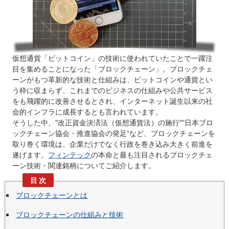
仮想通貨「ビットコイン」の技術に使われていたことで一躍注
目を集めることになった「ブロックチェーン」。ブロックチェ
ーンがもつ革新的な技術と仕組みは、ビットコインや通貨とい
う枠に収まらず、これまでのビジネスの仕組みや公共サービス
をも飛躍的に改善させるとされ、インターネット誕生以来の社
会的インフラに成長するとも言われています。
そうした中、”改正資金決済法（仮想通貨法）の施行””日本ブロ
ックチェーン協会・推進協会の発足”など、ブロックチェーンを
取り巻く環境は、企業だけでなく行政を巻き込み大きく前進を
遂げます。
フィンテック
の本命と最も注目されるブロックチェ
ーン技術・関連銘柄についてご紹介します。
ブロックチェーンとは
ブロックチェーンの仕組みと技術