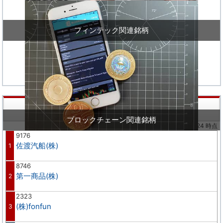
フィンテック関連銘柄
株価値上り率ランキング
ブロックチェーン関連銘柄
※02/24 時点
9176
佐渡汽船(株)
1
8746
第一商品(株)
2
2323
(株)fonfun
3