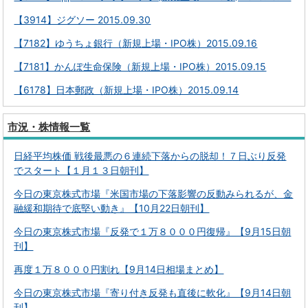
【3914】ジグソー 2015.09.30
【7182】ゆうちょ銀行（新規上場・IPO株）2015.09.16
【7181】かんぽ生命保険（新規上場・IPO株）2015.09.15
【6178】日本郵政（新規上場・IPO株）2015.09.14
市況・株情報一覧
日経平均株価 戦後最悪の６連続下落からの脱却！７日ぶり反発
でスタート【１月１３日朝刊】
今日の東京株式市場『米国市場の下落影響の反動みられるが、金
融緩和期待で底堅い動き』【10月22日朝刊】
今日の東京株式市場『反発で１万８０００円復帰』【9月15日朝
刊】
再度１万８０００円割れ【9月14日相場まとめ】
今日の東京株式市場『寄り付き反発も直後に軟化』【9月14日朝
刊】