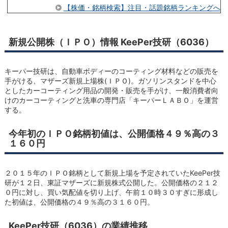
【株価・銘柄検索】注目・話題銘柄ランキングへ
新規公開株（ＩＰＯ）情報 KeePer技研（6036）
キーパー技研は、自動車ボディーのコーティング材料などの販売を
手がける、マザーズ新規上場株(ＩＰＯ)。ガソリンスタンドを中心
としたカーコーティング用品の開発・販売を手がけ、一般消費者向
けのカーコーティングと洗車の専門店「キーパーＬＡＢＯ」を運営
する。
今年初のＩＰＯ銘柄初値は、公開価格４９％高の３
１６０円
２０１５年のＩＰＯ銘柄として新規上場を予定されていたKeePer技
研が１２日、東証マザーズに新規株式公開した。公開価格の２１２
０円に対し、買い気配値を切り上げ、午前１０時３０すぎに形成し
た初値は、公開価格の４９％高の３１６０円。
KeePer技研（6036）の業績推移