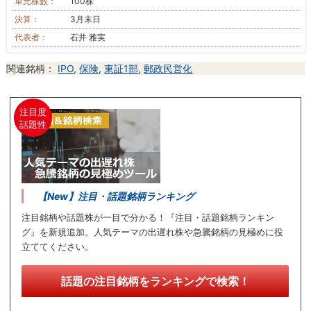
単元株数：
100株
決算：
3月末日
代表者：
石井 雅実
関連銘柄：
IPO
,
保険
,
東証1部
,
郵政民営化
注目度
話題性
【New】注目・話題銘柄ランキング
注目銘柄や話題株が一目で分かる！『注目・話題銘柄ランキン
グ』を新規追加。人気テーマの出遅れ株や急騰銘柄の見極めに役
立ててください。
話題の注目銘柄をランキングで検索！