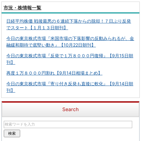
市況・株情報一覧
日経平均株価 戦後最悪の６連続下落からの脱却！７日ぶり反発
でスタート【１月１３日朝刊】
今日の東京株式市場『米国市場の下落影響の反動みられるが、金
融緩和期待で底堅い動き』【10月22日朝刊】
今日の東京株式市場『反発で１万８０００円復帰』【9月15日朝
刊】
再度１万８０００円割れ【9月14日相場まとめ】
今日の東京株式市場『寄り付き反発も直後に軟化』【9月14日朝
刊】
Search