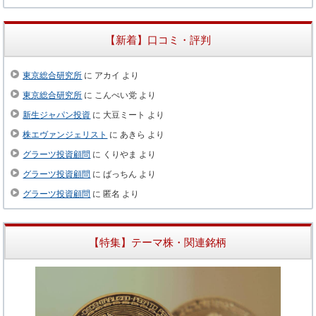
【新着】口コミ・評判
東京総合研究所
に
アカイ
より
東京総合研究所
に
こんぺい党
より
新生ジャパン投資
に
大豆ミート
より
株エヴァンジェリスト
に
あきら
より
グラーツ投資顧問
に
くりやま
より
グラーツ投資顧問
に
ばっちん
より
グラーツ投資顧問
に
匿名
より
【特集】テーマ株・関連銘柄