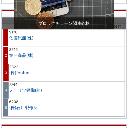
株価値上り率ランキング
ブロックチェーン関連銘柄
※02/24 時点
9176
佐渡汽船(株)
1
8746
第一商品(株)
2
2323
(株)fonfun
3
7744
ノーリツ鋼機(株)
4
6208
(株)石川製作所
5