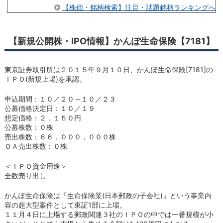
【株価・銘柄検索】注目・話題銘柄ランキングへ
【新規公開株・IPO情報】かんぽ生命保険【7181】
東京証券取引所は２０１５年９月１０日、かんぽ生命保険[7181]の
ＩＰＯ(新規上場)を承認。
申込期間：１０／２０～１０／２３
公募価格決定日：１０／１９
想定価格：２，１５０円
公募株数：０株
売出株数：６６，０００，０００株
ＯＡ売出株数：０株
＜ＩＰＯ資金用途＞
全数売り出し
かんぽ生命保険は「生命保険業(日本郵政の子会社)」という事業内
容の超大型案件として東証1部に上場。
１１月４日に上場する郵政関連３社のＩＰＯの中では一番規模が小