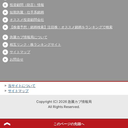
投資顧問（助言）情報
短期急騰・仕手系銘柄
オススメ投資顧問会社
【株価予想・銘柄検索】注目株・オススメ銘柄をランキングで検索
急騰カブ情報局について
相互リンク・株ランキングサイト
サイトマップ
お問合せ
当サイトについて
サイトマップ
Copyright (C) 2026 急騰カブ情報局
All Rights Reserved.
このページの先頭へ