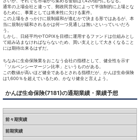
さいが、それでも市場から集める金額は1,420億円にもなる。
通常の上場会社と違って、郵政民営化によって半強制的に上場とな
るために、事業としては将来性に欠ける案件。
この上場をきっかけに規制緩和が進むかで決まる形ではあるが、本
当に規制が緩和されるかは何一つ見通しは無いといっていいだろ
う。
しかし、日経平均やTOPIXを目標に運用するファンドは仕組みとし
て組み込まなければならないため、買い支えとして大きくなること
には期待出来るはずだ。
ちなみに生命保険業をおこなう会社の指標として、健全性を示す
「ソルベンシーマージン比率」というものがある。
この数値が高いほど健全であるとされる指標だが、かんぽ生命保険
は1,600％を超えているため、かなり健全と言えよう。
かんぽ生命保険(7181)の通期業績・業績予想
前々期実績
前期実績