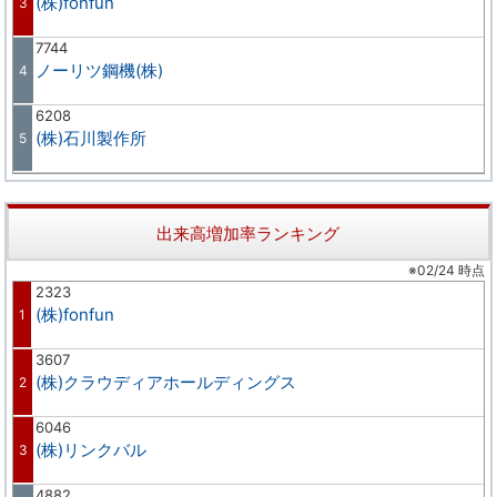
(株)fonfun
3
7744
ノーリツ鋼機(株)
4
6208
(株)石川製作所
5
出来高増加率ランキング
※02/24 時点
2323
(株)fonfun
1
3607
(株)クラウディアホールディングス
2
6046
(株)リンクバル
3
4882