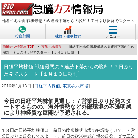
日経平均株価 戦後最悪の６連続下落からの脱却！７日ぶり反発でスタート
投資顧問
株価・銘柄検索
メニュー
急騰カブ情報局 TOP
市況・株情報
日経平均株価 戦後最悪の６連続下落からの
脱却！７日ぶり反発でスタート【１月１３日朝刊】
日経平均株価 戦後最悪の６連続下落からの脱却！７日ぶり
反発でスタート【１月１３日朝刊】
2016年1月13日
[
日経平均株価
,
東京株式市場
]
今日の日経平均株価見通し：７営業日ぶり反発スタ
ートするものの、海外情勢など外部環境の不透明感
により神経質な展開が予想される。
１３日の日経平均株価は、前日の欧米株式市場の好調をうけて、７営
業日ぶりに反発してスタート。前日の欧米株式市場の反発、ダウ工業