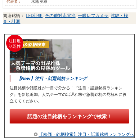
代表者：
木地 英雄
関連銘柄：
LED証明
,
その他対応電池
,
一眼レフカメラ
,
試験・検
査・計測
注目度
話題性
【New】注目・話題銘柄ランキング
注目銘柄や話題株が一目で分かる！『注目・話題銘柄ランキン
グ』を新規追加。人気テーマの出遅れ株や急騰銘柄の見極めに役
立ててください。
話題の注目銘柄をランキングで検索！
【株価・銘柄検索】注目・話題銘柄ランキングへ