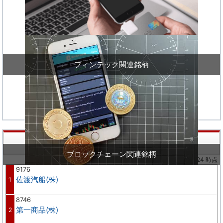
フィンテック関連銘柄
株価値上り率ランキング
ブロックチェーン関連銘柄
※02/24 時点
9176
佐渡汽船(株)
1
8746
第一商品(株)
2