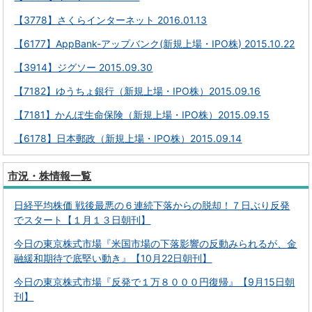
【3778】さくらインターネット 2016.01.13
【6177】AppBank-アップバンク(新規上場・IPO株) 2015.10.22
【3914】ジグソー 2015.09.30
【7182】ゆうちょ銀行（新規上場・IPO株）2015.09.16
【7181】かんぽ生命保険（新規上場・IPO株）2015.09.15
【6178】日本郵政（新規上場・IPO株）2015.09.14
市況・株情報一覧
日経平均株価 戦後最悪の６連続下落からの脱却！７日ぶり反発
でスタート【１月１３日朝刊】
今日の東京株式市場『米国市場の下落影響の反動みられるが、金
融緩和期待で底堅い動き』【10月22日朝刊】
今日の東京株式市場『反発で１万８０００円復帰』【9月15日朝
刊】