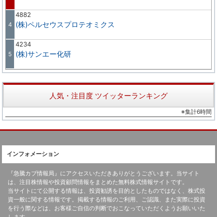
4882
(株)ペルセウスプロテオミクス
4
4234
(株)サンエー化研
5
人気・注目度 ツイッターランキング
※集計6時間
インフォメーション
『急騰カブ情報局』にアクセスいただきありがとうございます。当サイト
は、注目株情報や投資顧問情報をまとめた無料株式情報サイトです。
当サイトにて公開する情報は、投資勧誘を目的としたものではなく、株式投
資一般に関する情報です。掲載する情報のご利用、ご認識、また実際に投資
を行う際などは、お客様ご自信の判断でおこなっていただくようお願いいた
します。