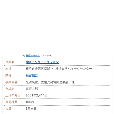
by
株価チャート
「ストチャ」
企業名：
(株)インターアクション
本社：
横浜市金沢区福浦1-1 横浜金沢ハイテクセンター
業種：
精密機器
事業内容：
光源装置、太陽光発電関連製品、他
市場名：
東証２部
上場年月日：
2001年2月14日
単元株数：
100株
決算：
5月末日