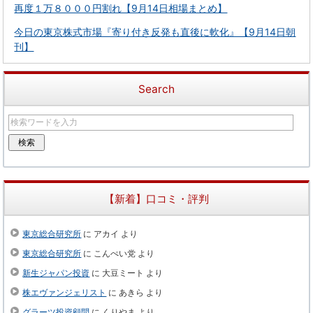
再度１万８０００円割れ【9月14日相場まとめ】
今日の東京株式市場『寄り付き反発も直後に軟化』【9月14日朝
刊】
Search
【新着】口コミ・評判
東京総合研究所
に
アカイ
より
東京総合研究所
に
こんぺい党
より
新生ジャパン投資
に
大豆ミート
より
株エヴァンジェリスト
に
あきら
より
グラーツ投資顧問
に
くりやま
より