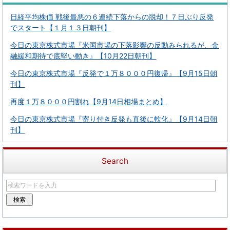
日経平均株価 戦後最悪の６連続下落からの脱却！７日ぶり反発
でスタート【１月１３日朝刊】
今日の東京株式市場『米国市場の下落影響の反動みられるが、金
融緩和期待で底堅い動き』【10月22日朝刊】
今日の東京株式市場『反発で１万８０００円復帰』【9月15日朝
刊】
再度１万８０００円割れ【9月14日相場まとめ】
今日の東京株式市場『寄り付き反発も直後に軟化』【9月14日朝
刊】
Search