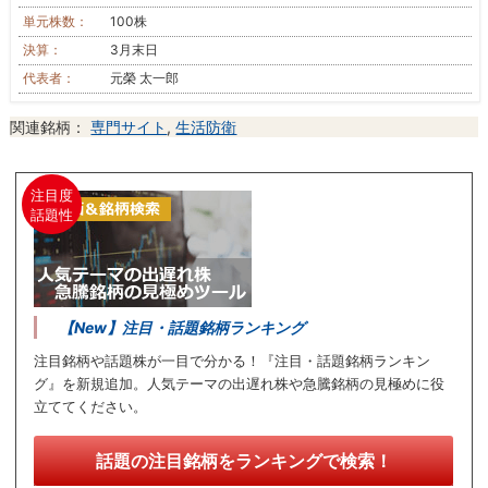
単元株数：
100株
決算：
3月末日
代表者：
元榮 太一郎
関連銘柄：
専門サイト
,
生活防衛
注目度
話題性
【New】注目・話題銘柄ランキング
注目銘柄や話題株が一目で分かる！『注目・話題銘柄ランキン
グ』を新規追加。人気テーマの出遅れ株や急騰銘柄の見極めに役
立ててください。
話題の注目銘柄をランキングで検索！