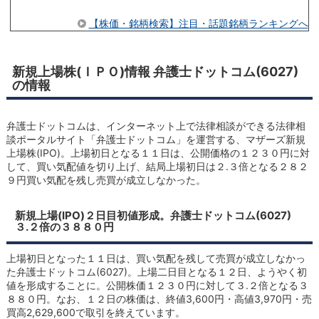
【株価・銘柄検索】注目・話題銘柄ランキングへ
新規上場株(ＩＰＯ)情報 弁護士ドットコム(6027)
の情報
弁護士ドットコムは、インターネット上で法律相談ができる法律相
談ポータルサイト「弁護士ドットコム」を運営する、マザーズ新規
上場株(IPO)。上場初日となる１１日は、公開価格の１２３０円に対
して、買い気配値を切り上げ、結局上場初日は２.３倍となる２８２
９円買い気配を残し売買が成立しなかった。
新規上場(IPO)２日目初値形成。弁護士ドットコム(6027)
３.２倍の３８８０円
上場初日となった１１日は、買い気配を残して売買が成立しなかっ
た弁護士ドットコム(6027)。上場二日目となる１２日、ようやく初
値を形成することに。公開株価１２３０円に対して３.２倍となる３
８８０円。なお、１２日の株価は、終値3,600円・高値3,970円・売
買高2,629,600で取引を終えています。