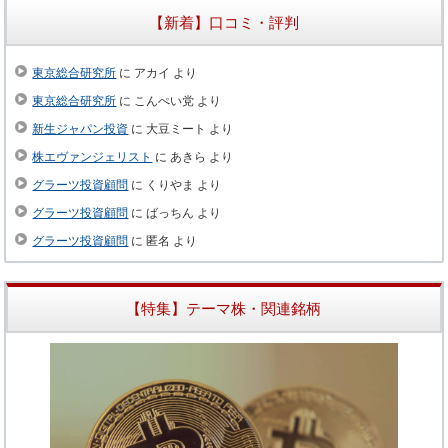
【新着】口コミ・評判
東京総合研究所
に
アカイ
より
東京総合研究所
に
こんぺい党
より
新生ジャパン投資
に
大豆ミート
より
株エヴァンジェリスト
に
あきら
より
グラーツ投資顧問
に
くりやま
より
グラーツ投資顧問
に
ばっちん
より
グラーツ投資顧問
に
匿名
より
【特集】テーマ株・関連銘柄