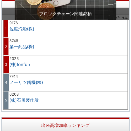
株価値上り率ランキング
ブロックチェーン関連銘柄
※02/24 時点
9176
佐渡汽船(株)
1
8746
第一商品(株)
2
2323
(株)fonfun
3
7744
ノーリツ鋼機(株)
4
6208
(株)石川製作所
5
出来高増加率ランキング