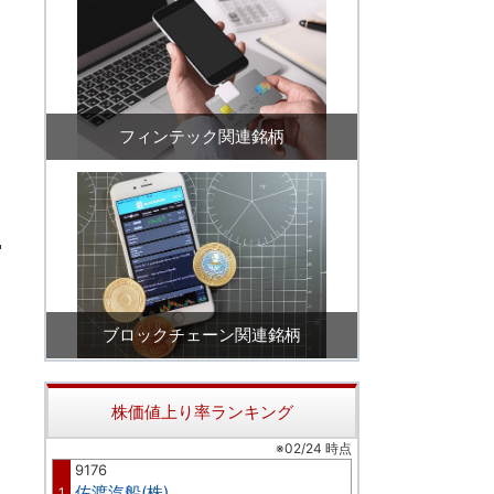
フィンテック関連銘柄
ブロックチェーン関連銘柄
株価値上り率ランキング
※02/24 時点
9176
佐渡汽船(株)
1