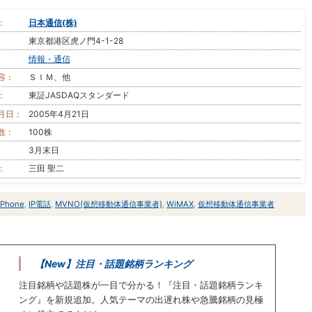
：
日本通信(株)
東京都港区虎ノ門4-1-28
情報・通信
容：
ＳＩＭ、他
：
東証JASDAQスタンダード
月日：
2005年4月21日
数：
100株
3月末日
：
三田 聖二
iPhone
,
IP電話
,
MVNO(仮想移動体通信事業者)
,
WiMAX
,
仮想移動体通信事業者
【New】注目・話題銘柄ランキング
注目銘柄や話題株が一目で分かる！『注目・話題銘柄ランキ
ング』を新規追加。人気テーマの出遅れ株や急騰銘柄の見極