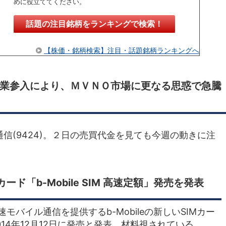
めに役立ててください。
話題の注目銘柄をランキングで検索！
【株価・銘柄検索】注目・話題銘柄ランキングへ
業参入により、ＭＶＮＯ市場に更なる思惑で急騰
信(9424)。２日の売買代金を見ても今週の動きに注
ド「b-Mobile SIM 高速定額」発売を発表
速モバイル通信を提供するb-Mobileの新しいSIMカー
を、2014年12月12日に発売と発表。材料視されている。