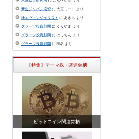
東京総合研究所
に
こんぺい党
より
新生ジャパン投資
に
大豆ミート
より
株エヴァンジェリスト
に
あきら
より
グラーツ投資顧問
に
くりやま
より
グラーツ投資顧問
に
ばっちん
より
グラーツ投資顧問
に
匿名
より
【特集】テーマ株・関連銘柄
ビットコイン関連銘柄