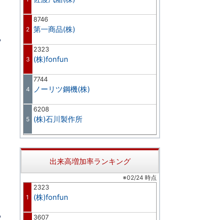
8746
第一商品(株)
2
2323
(株)fonfun
3
7744
ノーリツ鋼機(株)
4
6208
(株)石川製作所
5
出来高増加率ランキング
※02/24 時点
2323
(株)fonfun
1
3607