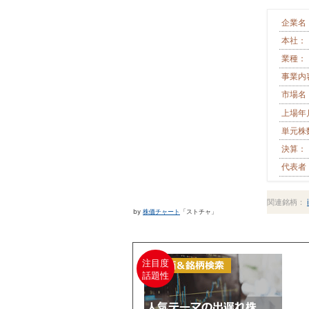
企業名
本社：
業種：
事業内
市場名
上場年
単元株
決算：
代表者
関連銘柄：
by
株価チャート
「ストチャ」
注目度
話題性