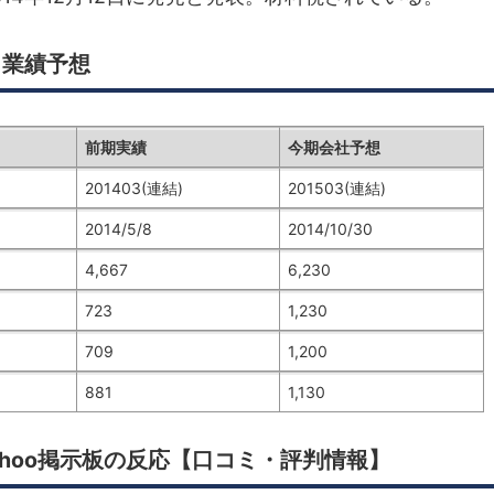
・業績予想
前期実績
今期会社予想
201403(連結)
201503(連結)
2014/5/8
2014/10/30
4,667
6,230
723
1,230
709
1,200
881
1,130
ahoo掲示板の反応【口コミ・評判情報】