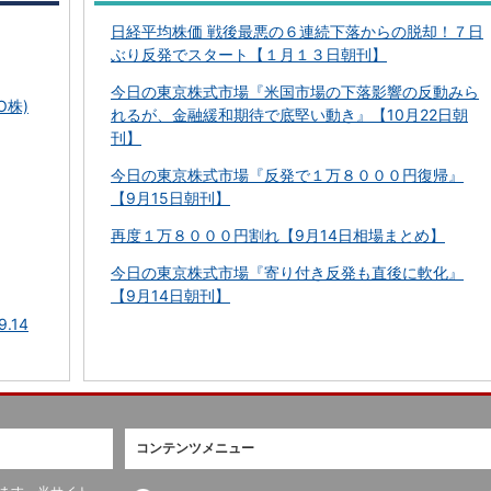
日経平均株価 戦後最悪の６連続下落からの脱却！７日
ぶり反発でスタート【１月１３日朝刊】
今日の東京株式市場『米国市場の下落影響の反動みら
O株)
れるが、金融緩和期待で底堅い動き』【10月22日朝
刊】
今日の東京株式市場『反発で１万８０００円復帰』
【9月15日朝刊】
再度１万８０００円割れ【9月14日相場まとめ】
今日の東京株式市場『寄り付き反発も直後に軟化』
【9月14日朝刊】
.14
コンテンツメニュー