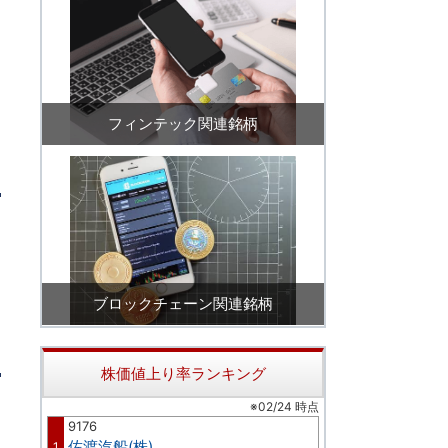
フィンテック関連銘柄
ブロックチェーン関連銘柄
株価値上り率ランキング
※02/24 時点
9176
佐渡汽船(株)
1