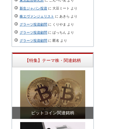
東京総合研究所
に
こんぺい党
より
新生ジャパン投資
に
大豆ミート
より
株エヴァンジェリスト
に
あきら
より
グラーツ投資顧問
に
くりやま
より
グラーツ投資顧問
に
ばっちん
より
グラーツ投資顧問
に
匿名
より
【特集】テーマ株・関連銘柄
ビットコイン関連銘柄