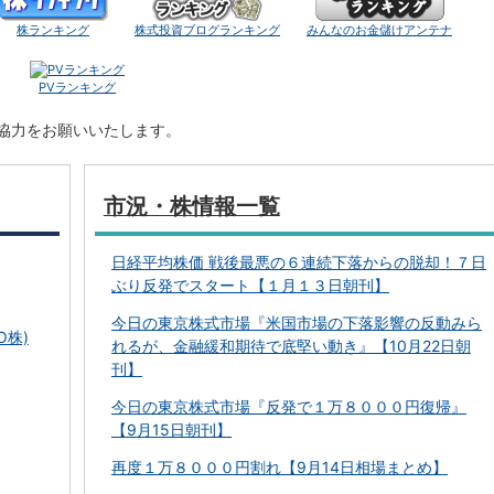
株ランキング
株式投資ブログランキング
みんなのお金儲けアンテナ
PVランキング
ご協力をお願いいたします。
市況・株情報一覧
日経平均株価 戦後最悪の６連続下落からの脱却！７日
ぶり反発でスタート【１月１３日朝刊】
今日の東京株式市場『米国市場の下落影響の反動みら
O株)
れるが、金融緩和期待で底堅い動き』【10月22日朝
刊】
今日の東京株式市場『反発で１万８０００円復帰』
【9月15日朝刊】
再度１万８０００円割れ【9月14日相場まとめ】