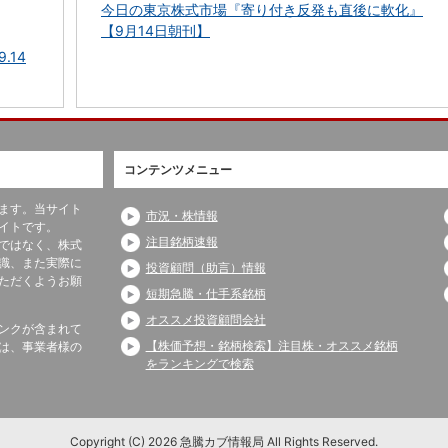
今日の東京株式市場『寄り付き反発も直後に軟化』
【9月14日朝刊】
.14
コンテンツメニュー
ます。当サイト
市況・株情報
イトです。
注目銘柄速報
ではなく、株式
識、また実際に
投資顧問（助言）情報
ただくようお願
短期急騰・仕手系銘柄
オススメ投資顧問会社
ンクが含まれて
【株価予想・銘柄検索】注目株・オススメ銘柄
は、事業者様の
をランキングで検索
Copyright (C) 2026 急騰カブ情報局
All Rights Reserved.