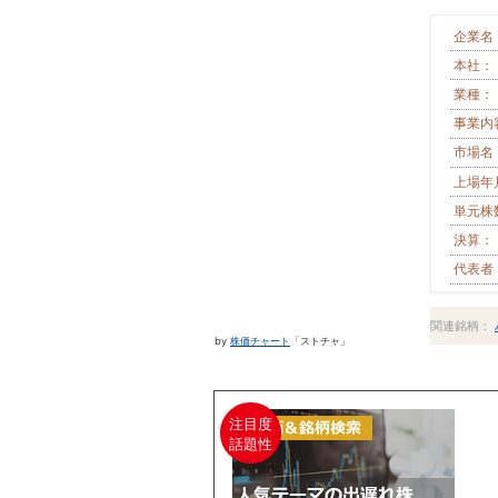
企業名
本社：
業種：
事業内
市場名
上場年
単元株
決算：
代表者
関連銘柄：
by
株価チャート
「ストチャ」
注目度
話題性