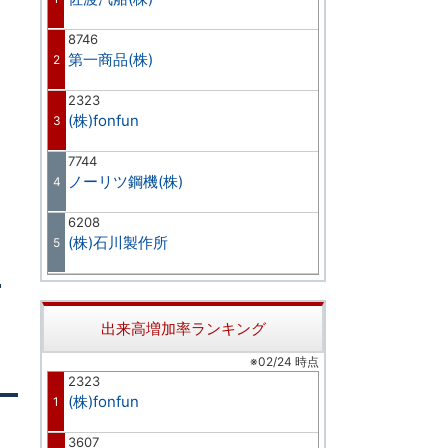
8746
第一商品(株)
2
2323
(株)fonfun
3
7744
ノーリツ鋼機(株)
4
6208
(株)石川製作所
5
出来高増加率ランキング
※02/24 時点
2323
(株)fonfun
1
3607