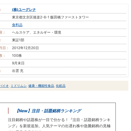
：
(株)ユーグレナ
東京都文京区後楽2-6-1 飯田橋ファーストタワー
食料品
容：
ヘルスケア、エネルギー・環境
：
東証1部
月日：
2012年12月20日
数：
100株
9月末日
：
出雲 充
バイオ
,
ミドリムシ
,
健康・機能性食品
,
化粧品
【New】注目・話題銘柄ランキング
注目銘柄や話題株が一目で分かる！『注目・話題銘柄ランキ
ング』を新規追加。人気テーマの出遅れ株や急騰銘柄の見極