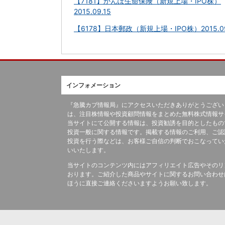
【7181】かんぽ生命保険（新規上場・IPO株）
2015.09.15
【6178】日本郵政（新規上場・IPO株）2015.09
インフォメーション
『急騰カブ情報局』にアクセスいただきありがとうござい
は、注目株情報や投資顧問情報をまとめた無料株式情報サ
当サイトにて公開する情報は、投資勧誘を目的としたもの
投資一般に関する情報です。掲載する情報のご利用、ご認
投資を行う際などは、お客様ご自信の判断でおこなってい
いいたします。
当サイトのコンテンツ内にはアフィリエイト広告やそのリ
おります。ご紹介した商品やサイトに関するお問い合わせ
ほうに直接ご連絡くださいますようお願い致します。