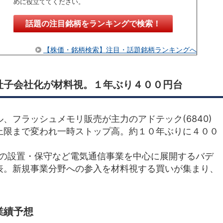
めに役立ててください。
話題の注目銘柄をランキングで検索！
【株価・銘柄検索】注目・話題銘柄ランキングへ
ト社子会社化が材料視。１年ぶり４００円台
、フラッシュメモリ販売が主力のアドテック(6840)
上限まで変われ一時ストップ高。約１０年ぶりに４００
器の設置・保守など電気通信事業を中心に展開するバデ
表。新規事業分野への参入を材料視する買いが集まり、
業績予想