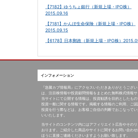
【7182】ゆうちょ銀行（新規上場・IPO株）
2015.09.16
【7181】かんぽ生命保険（新規上場・IPO株）
2015.09.15
【6178】日本郵政（新規上場・IPO株）2015.09
インフォメーション
『急騰カブ情報局』にアクセスいただきありがとうござい
は、注目株情報や投資顧問情報をまとめた無料株式情報サ
当サイトにて公開する情報は、投資勧誘を目的としたもの
投資一般に関する情報です。掲載する情報のご利用、ご認
投資を行う際などは、お客様ご自信の判断でおこなってい
いいたします。
当サイトのコンテンツ内にはアフィリエイト広告やそのリ
おります。ご紹介した商品やサイトに関するお問い合わせ
ほうに直接ご連絡くださいますようお願い致します。