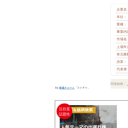
企業名
本社：
業種：
事業内
市場名
上場年
単元株
決算：
代表者
関連銘柄：
by
株価チャート
「ストチャ」
注目度
話題性