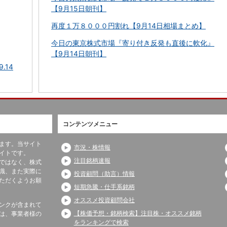
【9月15日朝刊】
再度１万８０００円割れ【9月14日相場まとめ】
今日の東京株式市場『寄り付き反発も直後に軟化』
【9月14日朝刊】
.14
コンテンツメニュー
ます。当サイト
市況・株情報
イトです。
注目銘柄速報
ではなく、株式
識、また実際に
投資顧問（助言）情報
ただくようお願
短期急騰・仕手系銘柄
オススメ投資顧問会社
ンクが含まれて
【株価予想・銘柄検索】注目株・オススメ銘柄
は、事業者様の
をランキングで検索