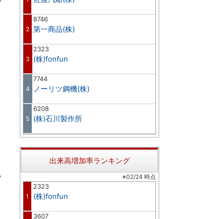
8746
第一商品(株)
2
2323
(株)fonfun
3
7744
ノーリツ鋼機(株)
4
6208
(株)石川製作所
5
出来高増加率ランキング
※02/24 時点
2323
(株)fonfun
1
3607