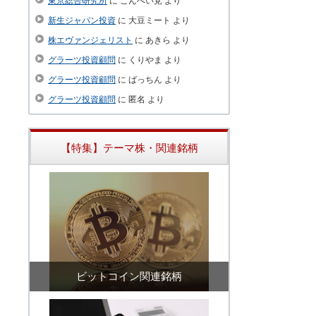
東京総合研究所
に
こんぺい党
より
新生ジャパン投資
に
大豆ミート
より
株エヴァンジェリスト
に
あきら
より
グラーツ投資顧問
に
くりやま
より
グラーツ投資顧問
に
ばっちん
より
グラーツ投資顧問
に
匿名
より
【特集】テーマ株・関連銘柄
ビットコイン関連銘柄