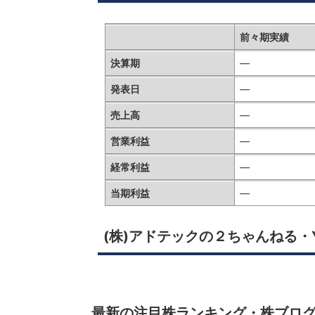
前々期実績
決算期
—
発表日
—
売上高
—
営業利益
—
経常利益
—
当期利益
—
(株)アドテックの２ちゃんねる・
最新の注目株ランキング・株ブロ