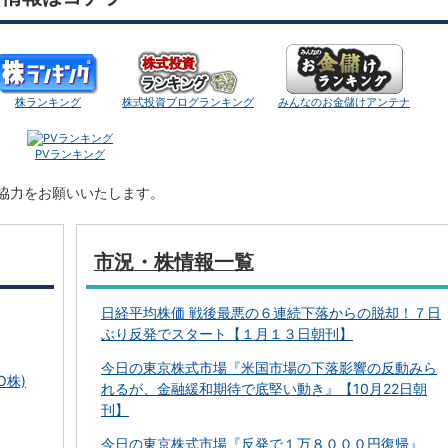
株ランキング
株式投資ブログランキング
みんなのお金儲けアンテナ
PVランキング
ご協力をお願いいたします。
市況・株情報一覧
日経平均株価 戦後最悪の６連続下落からの脱却！７日
ぶり反発でスタート【１月１３日朝刊】
今日の東京株式市場『米国市場の下落影響の反動みら
O株)
れるが、金融緩和期待で底堅い動き』【10月22日朝
刊】
今日の東京株式市場『反発で１万８０００円復帰』