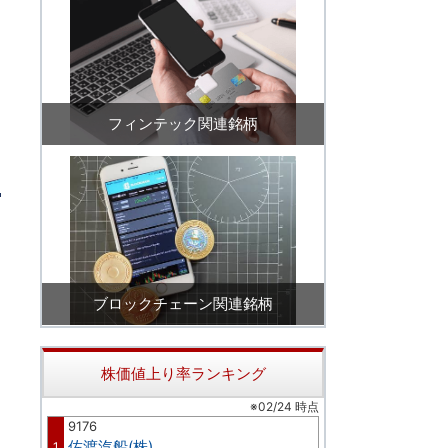
フィンテック関連銘柄
ブロックチェーン関連銘柄
株価値上り率ランキング
※02/24 時点
9176
佐渡汽船(株)
1