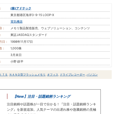
：
(株)アドテック
東京都港区海岸3-9-15 LOOP-X
電気機器
容：
メモリ製品製造販売、ウェブソリューション、コンテンツ
：
東証JASDAQスタンダード
月日：
1998年11月17日
数：
1,000株
3月末日
：
小野 鉄平
ＩＴＳ
,
ＮＡＮＤ型フラッシュメモリ
,
オフィス
,
ドライブレコーダー
,
パソコン
【New】注目・話題銘柄ランキング
注目銘柄や話題株が一目で分かる！『注目・話題銘柄ランキ
ング』を新規追加。人気テーマの出遅れ株や急騰銘柄の見極