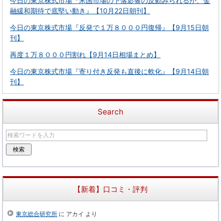
今日の東京株式市場『米国市場の下落影響の反動みられるが、金
融緩和期待で底堅い動き』【10月22日朝刊】
今日の東京株式市場『反発で１万８０００円復帰』【9月15日朝
刊】
再度１万８０００円割れ【9月14日相場まとめ】
今日の東京株式市場『寄り付き反発も直後に軟化』【9月14日朝
刊】
Search
【新着】口コミ・評判
東京総合研究所
に
アカイ
より