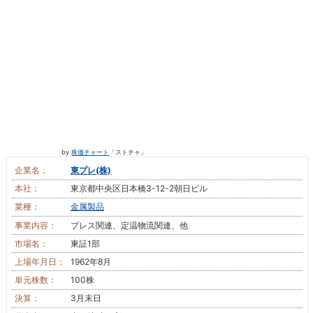
by
株価チャート
「ストチャ」
企業名：
東プレ(株)
本社：
東京都中央区日本橋3-12-2朝日ビル
業種：
金属製品
事業内容：
プレス関連、定温物流関連、他
市場名：
東証1部
上場年月日：
1962年8月
単元株数：
100株
決算：
3月末日