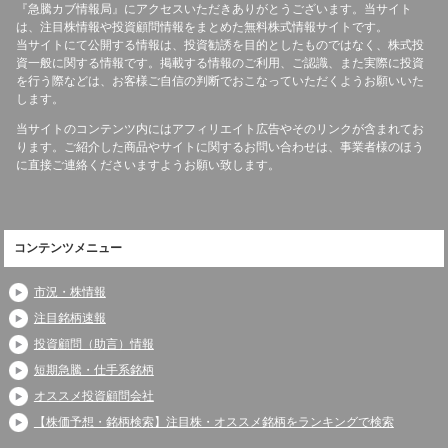
『急騰カブ情報局』にアクセスいただきありがとうございます。当サイト
は、注目株情報や投資顧問情報をまとめた無料株式情報サイトです。
当サイトにて公開する情報は、投資勧誘を目的としたものではなく、株式投
資一般に関する情報です。掲載する情報のご利用、ご認識、また実際に投資
を行う際などは、お客様ご自信の判断でおこなっていただくようお願いいた
します。
当サイトのコンテンツ内にはアフィリエイト広告やそのリンクが含まれてお
ります。ご紹介した商品やサイトに関するお問い合わせは、事業者様のほう
に直接ご連絡くださいますようお願い致します。
コンテンツメニュー
市況・株情報
注目銘柄速報
投資顧問（助言）情報
短期急騰・仕手系銘柄
オススメ投資顧問会社
【株価予想・銘柄検索】注目株・オススメ銘柄をランキングで検索