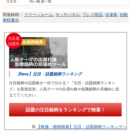
代表者：
内ヶ崎 真一郎
関連銘柄：
クリーンルーム
,
タッチパネル
,
プレス部品
,
冷凍車
,
自動
車軽量化
注目度
話題性
【New】注目・話題銘柄ランキング
注目銘柄や話題株が一目で分かる！『注目・話題銘柄ランキン
グ』を新規追加。人気テーマの出遅れ株や急騰銘柄の見極めに役
立ててください。
話題の注目銘柄をランキングで検索！
【株価・銘柄検索】注目・話題銘柄ランキングへ