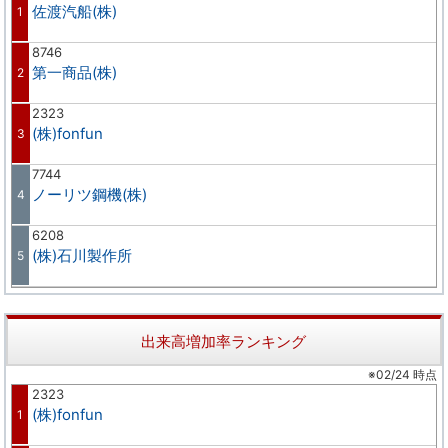
佐渡汽船(株)
1
8746
第一商品(株)
2
2323
(株)fonfun
3
7744
ノーリツ鋼機(株)
4
6208
(株)石川製作所
5
出来高増加率ランキング
※02/24 時点
2323
(株)fonfun
1