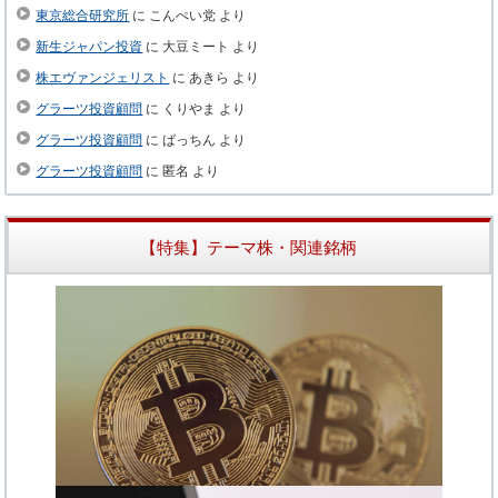
東京総合研究所
に
こんぺい党
より
新生ジャパン投資
に
大豆ミート
より
株エヴァンジェリスト
に
あきら
より
グラーツ投資顧問
に
くりやま
より
グラーツ投資顧問
に
ばっちん
より
グラーツ投資顧問
に
匿名
より
【特集】テーマ株・関連銘柄