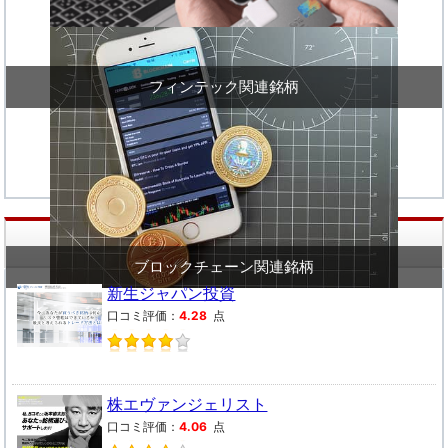
フィンテック関連銘柄
口コミ評判
で投資顧問を比較・検索
ブロックチェーン関連銘柄
新生ジャパン投資
口コミ評価：
4.28
点
株エヴァンジェリスト
口コミ評価：
4.06
点