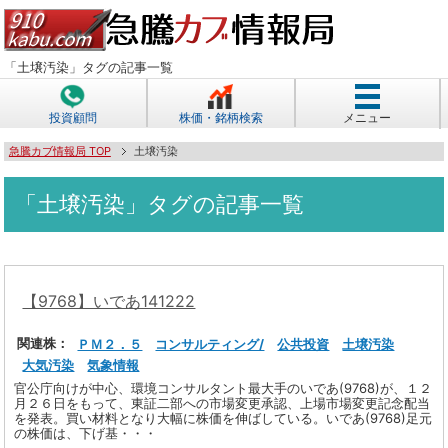
「土壌汚染」タグの記事一覧
投資顧問
株価・銘柄検索
メニュー
急騰カブ情報局 TOP
土壌汚染
「土壌汚染」タグの記事一覧
【9768】いであ141222
関連株：
ＰＭ２．５
コンサルティング/
公共投資
土壌汚染
大気汚染
気象情報
官公庁向けが中心、環境コンサルタント最大手のいであ(9768)が、１２
月２６日をもって、東証二部への市場変更承認、上場市場変更記念配当
を発表。買い材料となり大幅に株価を伸ばしている。いであ(9768)足元
の株価は、下げ基・・・