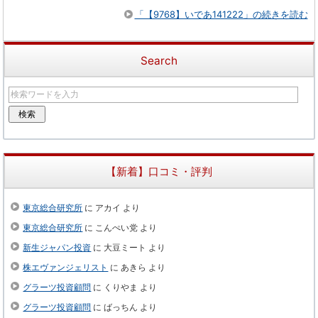
「【9768】いであ141222」の続きを読む
Search
【新着】口コミ・評判
東京総合研究所
に
アカイ
より
東京総合研究所
に
こんぺい党
より
新生ジャパン投資
に
大豆ミート
より
株エヴァンジェリスト
に
あきら
より
グラーツ投資顧問
に
くりやま
より
グラーツ投資顧問
に
ばっちん
より