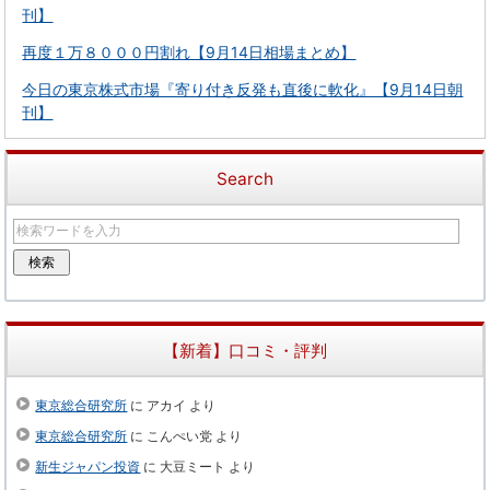
刊】
再度１万８０００円割れ【9月14日相場まとめ】
今日の東京株式市場『寄り付き反発も直後に軟化』【9月14日朝
刊】
Search
【新着】口コミ・評判
東京総合研究所
に
アカイ
より
東京総合研究所
に
こんぺい党
より
新生ジャパン投資
に
大豆ミート
より