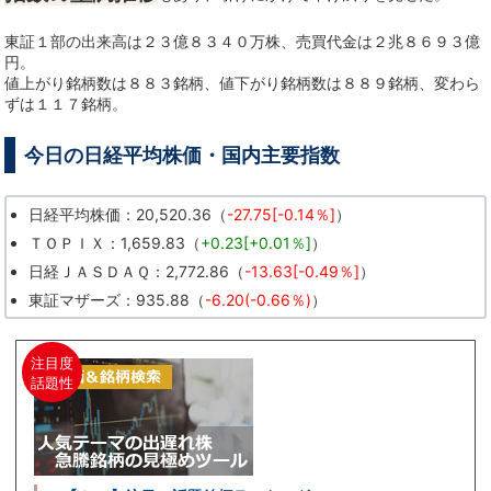
東証１部の出来高は２３億８３４０万株、売買代金は２兆８６９３億
円。
値上がり銘柄数は８８３銘柄、値下がり銘柄数は８８９銘柄、変わら
ずは１１７銘柄。
今日の日経平均株価・国内主要指数
日経平均株価：20,520.36（
-27.75[-0.14％]
）
ＴＯＰＩＸ：1,659.83（
+0.23[+0.01％]
）
日経ＪＡＳＤＡＱ：2,772.86（
-13.63[-0.49％]
）
東証マザーズ：935.88（
-6.20(-0.66％)
）
注目度
話題性