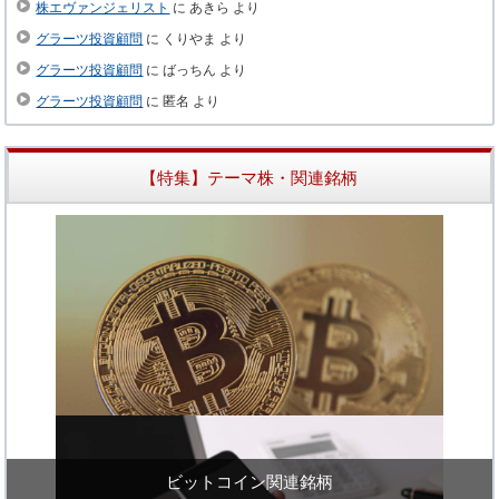
株エヴァンジェリスト
に
あきら
より
グラーツ投資顧問
に
くりやま
より
グラーツ投資顧問
に
ばっちん
より
グラーツ投資顧問
に
匿名
より
【特集】テーマ株・関連銘柄
ビットコイン関連銘柄