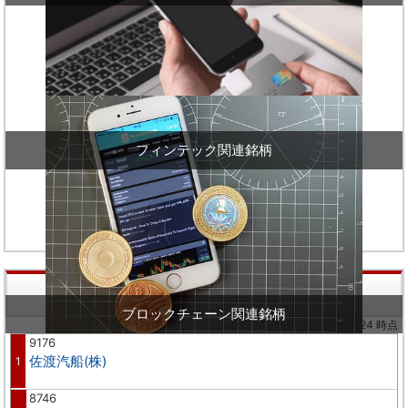
フィンテック関連銘柄
株価値上り率ランキング
ブロックチェーン関連銘柄
※02/24 時点
9176
佐渡汽船(株)
1
8746