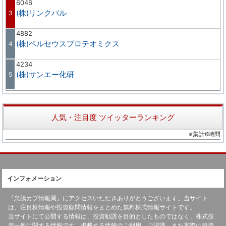
6046
(株)リンクバル
3
4882
(株)ペルセウスプロテオミクス
4
4234
(株)サンエー化研
5
人気・注目度 ツイッターランキング
※集計6時間
インフォメーション
『急騰カブ情報局』にアクセスいただきありがとうございます。当サイト
は、注目株情報や投資顧問情報をまとめた無料株式情報サイトです。
当サイトにて公開する情報は、投資勧誘を目的としたものではなく、株式投
資一般に関する情報です。掲載する情報のご利用、ご認識、また実際に投資