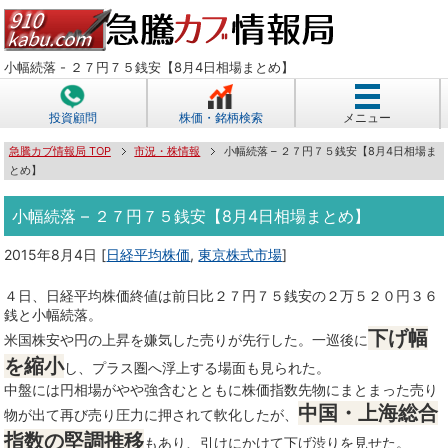
小幅続落 - ２７円７５銭安【8月4日相場まとめ】
投資顧問
株価・銘柄検索
メニュー
急騰カブ情報局 TOP
市況・株情報
小幅続落 – ２７円７５銭安【8月4日相場ま
とめ】
小幅続落 – ２７円７５銭安【8月4日相場まとめ】
2015年8月4日
[
日経平均株価
,
東京株式市場
]
４日、日経平均株価終値は前日比２７円７５銭安の２万５２０円３６
銭と小幅続落。
下げ幅
米国株安や円の上昇を嫌気した売りが先行した。一巡後に
を縮小
し、プラス圏へ浮上する場面も見られた。
中盤には円相場がやや強含むとともに株価指数先物にまとまった売り
中国・上海総合
物が出て再び売り圧力に押されて軟化したが、
指数の堅調推移
もあり、引けにかけて下げ渋りを見せた。