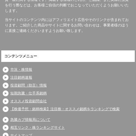
を行う際などは、お客様ご自信の判断でおこなっていただくようお願いいた
します。
当サイトのコンテンツ内にはアフィリエイト広告やそのリンクが含まれてお
ります。ご紹介した商品やサイトに関するお問い合わせは、事業者様のほう
に直接ご連絡くださいますようお願い致します。
コンテンツメニュー
市況・株情報
注目銘柄速報
投資顧問（助言）情報
短期急騰・仕手系銘柄
オススメ投資顧問会社
【株価予想・銘柄検索】注目株・オススメ銘柄をランキングで検索
急騰カブ情報局について
相互リンク・株ランキングサイト
サイトマップ