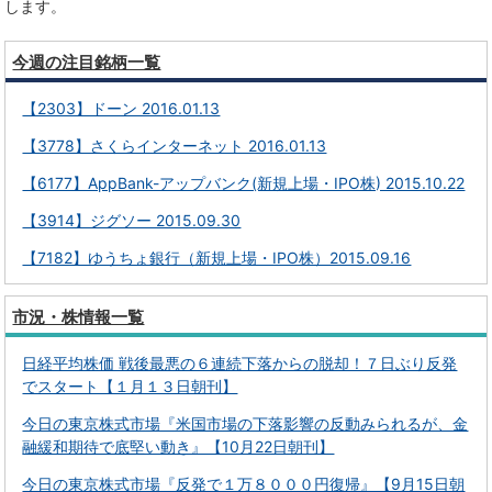
します。
今週の注目銘柄一覧
【2303】ドーン 2016.01.13
【3778】さくらインターネット 2016.01.13
【6177】AppBank-アップバンク(新規上場・IPO株) 2015.10.22
【3914】ジグソー 2015.09.30
【7182】ゆうちょ銀行（新規上場・IPO株）2015.09.16
市況・株情報一覧
日経平均株価 戦後最悪の６連続下落からの脱却！７日ぶり反発
でスタート【１月１３日朝刊】
今日の東京株式市場『米国市場の下落影響の反動みられるが、金
融緩和期待で底堅い動き』【10月22日朝刊】
今日の東京株式市場『反発で１万８０００円復帰』【9月15日朝