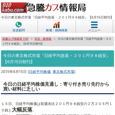
今日の東京株式市場『日経平均急落 - ２０１円９８銭安』【6月15日朝刊】
投資顧問
株価・銘柄検索
メニュー
急騰カブ情報局 TOP
市況・株情報
今日の東京株式市場『日経平均急落 – ２０
１円９８銭安』【6月15日朝刊】
今日の東京株式市場『日経平均急落 – ２０１円９８銭安』
【6月15日朝刊】
2015年6月15日
[
日経平均株価
,
東京株式市場
]
今日の日経平均株価見通し：寄り付き売り先行から
買い材料に乏しい
１５日、日経平均株価は前週末比２０１円９８銭安の２万２０５円１
大幅反落
０銭と
。