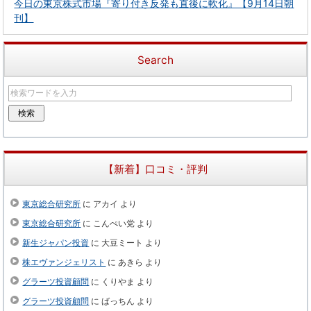
今日の東京株式市場『寄り付き反発も直後に軟化』【9月14日朝
刊】
Search
【新着】口コミ・評判
東京総合研究所
に
アカイ
より
東京総合研究所
に
こんぺい党
より
新生ジャパン投資
に
大豆ミート
より
株エヴァンジェリスト
に
あきら
より
グラーツ投資顧問
に
くりやま
より
グラーツ投資顧問
に
ばっちん
より