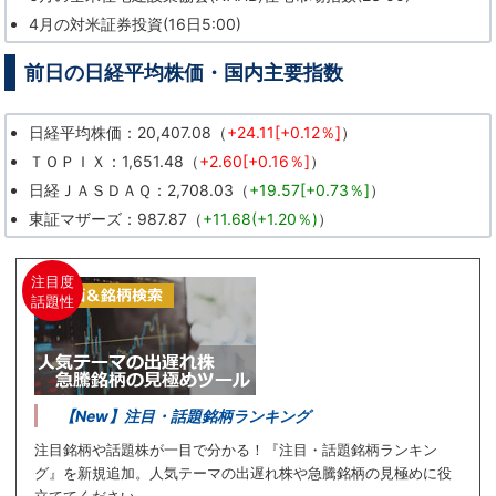
4月の対米証券投資(16日5:00)
前日の日経平均株価・国内主要指数
日経平均株価：20,407.08（
+24.11[+0.12％]
）
ＴＯＰＩＸ：1,651.48（
+2.60[+0.16％]
）
日経ＪＡＳＤＡＱ：2,708.03（
+19.57[+0.73％]
）
東証マザーズ：987.87（
+11.68(+1.20％)
）
注目度
話題性
【New】注目・話題銘柄ランキング
注目銘柄や話題株が一目で分かる！『注目・話題銘柄ランキン
グ』を新規追加。人気テーマの出遅れ株や急騰銘柄の見極めに役