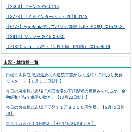
【2303】ドーン 2016.01.13
【3778】さくらインターネット 2016.01.13
【6177】AppBank-アップバンク(新規上場・IPO株) 2015.10.22
【3914】ジグソー 2015.09.30
【7182】ゆうちょ銀行（新規上場・IPO株）2015.09.16
市況・株情報一覧
日経平均株価 戦後最悪の６連続下落からの脱却！７日ぶり反発
でスタート【１月１３日朝刊】
今日の東京株式市場『米国市場の下落影響の反動みられるが、金
融緩和期待で底堅い動き』【10月22日朝刊】
今日の東京株式市場『反発で１万８０００円復帰』【9月15日朝
刊】
再度１万８０００円割れ【9月14日相場まとめ】