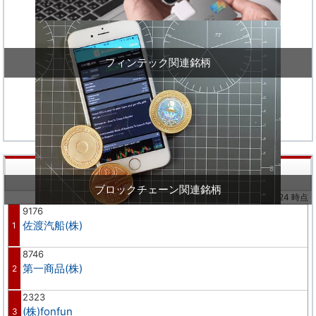
フィンテック関連銘柄
株価値上り率ランキング
ブロックチェーン関連銘柄
※02/24 時点
9176
佐渡汽船(株)
1
8746
第一商品(株)
2
2323
(株)fonfun
3