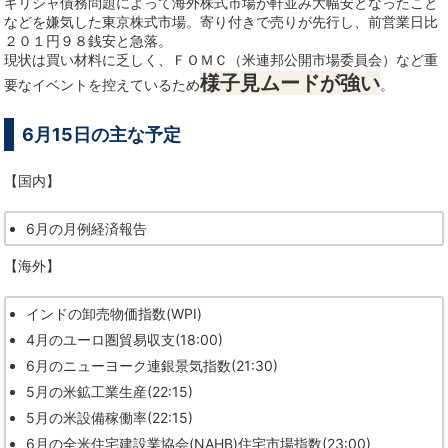
ギリシャ債務問題によって海外株式市場が軒並み大幅安となったこと
などを嫌気した東京株式市場。寄り付きで売りが先行し、前営業日比
２０１円９８銭安と急落。
現状は買い材料に乏しく、ＦＯＭＣ（米連邦公開市場委員会）など重
様子見ムードが強い
要なイベントを控えているため
。
6月15日の主な予定
【国内】
6月の月例経済報告
【海外】
インドの卸売物価指数(WPI)
4月のユーロ圏貿易収支(18:00)
6月のニューヨーク連銀景気指数(21:30)
5月の米鉱工業生産(22:15)
5月の米設備稼働率(22:15)
6月の全米住宅建設業協会(NAHB)住宅市場指数(23:00)