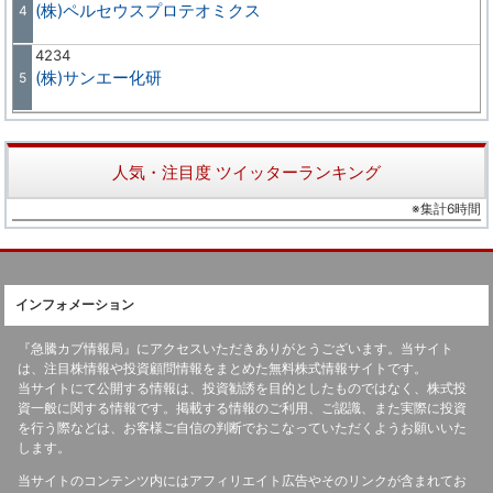
(株)ペルセウスプロテオミクス
4
4234
(株)サンエー化研
5
人気・注目度 ツイッターランキング
※集計6時間
インフォメーション
『急騰カブ情報局』にアクセスいただきありがとうございます。当サイト
は、注目株情報や投資顧問情報をまとめた無料株式情報サイトです。
当サイトにて公開する情報は、投資勧誘を目的としたものではなく、株式投
資一般に関する情報です。掲載する情報のご利用、ご認識、また実際に投資
を行う際などは、お客様ご自信の判断でおこなっていただくようお願いいた
します。
当サイトのコンテンツ内にはアフィリエイト広告やそのリンクが含まれてお