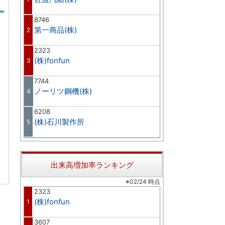
8746
第一商品(株)
2
2323
(株)fonfun
3
7744
ノーリツ鋼機(株)
4
6208
(株)石川製作所
5
出来高増加率ランキング
※02/24 時点
2323
(株)fonfun
1
3607