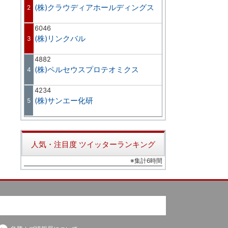
(株)クラウディアホールディングス
2
6046
(株)リンクバル
3
4882
(株)ペルセウスプロテオミクス
4
4234
(株)サンエー化研
5
人気・注目度 ツイッターランキング
※集計6時間