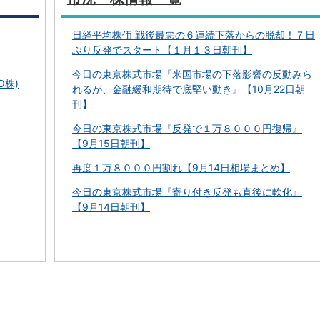
日経平均株価 戦後最悪の６連続下落からの脱却！７日
ぶり反発でスタート【１月１３日朝刊】
今日の東京株式市場『米国市場の下落影響の反動みら
O株)
れるが、金融緩和期待で底堅い動き』【10月22日朝
刊】
今日の東京株式市場『反発で１万８０００円復帰』
【9月15日朝刊】
再度１万８０００円割れ【9月14日相場まとめ】
今日の東京株式市場『寄り付き反発も直後に軟化』
【9月14日朝刊】