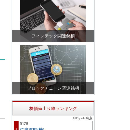
フィンテック関連銘柄
ブロックチェーン関連銘柄
株価値上り率ランキング
※02/24 時点
9176
佐渡汽船(株)
1