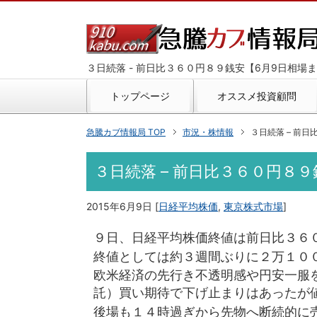
３日続落 - 前日比３６０円８９銭安【6月9日相場
トップページ
オススメ投資顧問
急騰カブ情報局 TOP
市況・株情報
３日続落 – 前
３日続落 – 前日比３６０円８
2015年6月9日
[
日経平均株価
,
東京株式市場
]
９日、日経平均株価終値は前日比３６
終値としては約３週間ぶりに２万１０
欧米経済の先行き不透明感や円安一服
託）買い期待で下げ止まりはあったが
後場も１４時過ぎから先物へ断続的に