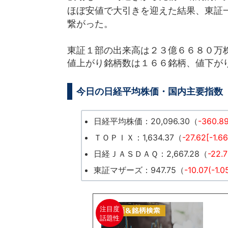
ほぼ安値で大引きを迎えた結果、東証
繋がった。
東証１部の出来高は２３億６６８０万
値上がり銘柄数は１６６銘柄、値下が
今日の日経平均株価・国内主要指数
日経平均株価：20,096.30（
-360.89
ＴＯＰＩＸ：1,634.37（
-27.62[-1.6
日経ＪＡＳＤＡＱ：2,667.28（
-22.
東証マザーズ：947.75（
-10.07(-1.
注目度
話題性