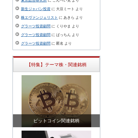
東京総合研究所
に
こんぺい党
より
新生ジャパン投資
に
大豆ミート
より
株エヴァンジェリスト
に
あきら
より
グラーツ投資顧問
に
くりやま
より
グラーツ投資顧問
に
ばっちん
より
グラーツ投資顧問
に
匿名
より
【特集】テーマ株・関連銘柄
ビットコイン関連銘柄