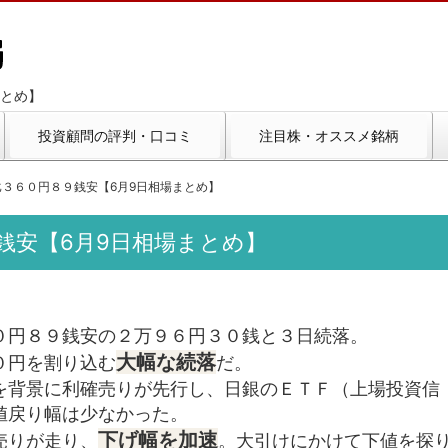
まとめ】
投資顧問の評判・口コミ
注目株・オススメ銘柄
日比３６０円８９銭安【6月9日相場まとめ】
９銭安【6月9日相場まとめ】
０円８９銭安の２万９６円３０銭と３日続落。
大幅な続落
０円を割り込む
だ。
を背景に利確売りが先行し、日銀のＥＴＦ（上場投資信
値戻り幅は少なかった。
下げ幅を加速
売りが走り、
。大引けにかけて下値を探