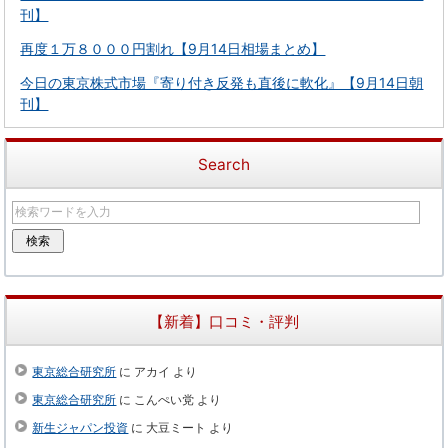
刊】
再度１万８０００円割れ【9月14日相場まとめ】
今日の東京株式市場『寄り付き反発も直後に軟化』【9月14日朝
刊】
Search
【新着】口コミ・評判
東京総合研究所
に
アカイ
より
東京総合研究所
に
こんぺい党
より
新生ジャパン投資
に
大豆ミート
より