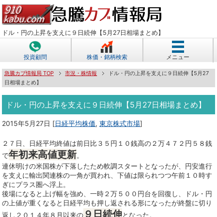
ドル・円の上昇を支えに９日続伸【5月27日相場まとめ】
投資顧問
株価・銘柄検索
メニュー
急騰カブ情報局 TOP
市況・株情報
ドル・円の上昇を支えに９日続伸【5月27
日相場まとめ】
ドル・円の上昇を支えに９日続伸【5月27日相場まとめ】
2015年5月27日
[
日経平均株価
,
東京株式市場
]
２７日、日経平均終値は前日比３５円１０銭高の２万４７２円５８銭
年初来高値更新
で
。
連休明けの米国株が下落したため軟調スタートとなったが、円安進行
を支えに輸出関連株の一角が買われ、下値は限られつつ午前１０時す
ぎにプラス圏へ浮上。
後場になると上げ幅を強め、一時２万５００円台を回復し、ドル・円
の上値が重くなると日経平均も押し返される形になったが終盤に切り
９日続伸
返し２０１４年８月以来の
となった。