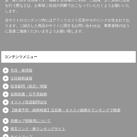
を行う際などは、お客様ご自信の判断でおこなっていただくようお願いいた
します。
当サイトのコンテンツ内にはアフィリエイト広告やそのリンクが含まれてお
ります。ご紹介した商品やサイトに関するお問い合わせは、事業者様のほう
に直接ご連絡くださいますようお願い致します。
コンテンツメニュー
市況・株情報
注目銘柄速報
投資顧問（助言）情報
短期急騰・仕手系銘柄
オススメ投資顧問会社
【株価予想・銘柄検索】注目株・オススメ銘柄をランキングで検索
急騰カブ情報局について
相互リンク・株ランキングサイト
サイトマップ