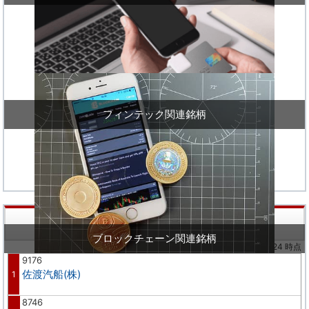
フィンテック関連銘柄
株価値上り率ランキング
ブロックチェーン関連銘柄
※02/24 時点
9176
佐渡汽船(株)
1
8746