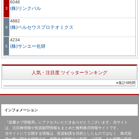
6046
(株)リンクバル
3
4882
(株)ペルセウスプロテオミクス
4
4234
(株)サンエー化研
5
人気・注目度 ツイッターランキング
※集計6時間
インフォメーション
『急騰カブ情報局』にアクセスいただきありがとうございます。当サイト
は、注目株情報や投資顧問情報をまとめた無料株式情報サイトです。
当サイトにて公開する情報は、投資勧誘を目的としたものではなく、株式投
資一般に関する情報です。掲載する情報のご利用、ご認識、また実際に投資