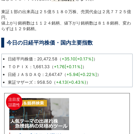
東証１部の出来高は２５億５１８０万株、売買代金は２兆７７２５億
円。
値上がり銘柄数は１１２４銘柄、値下がり銘柄数は８１８銘柄、変わ
らずは１２９銘柄。
今日の日経平均株価・国内主要指数
日経平均株価：20,472.58（
+35.10[+0.17％]
）
ＴＯＰＩＸ：1,661.33（
+1.76[+0.11％]
）
日経ＪＡＳＤＡＱ：2,647.47（
+5.94[+0.22％]
）
東証マザーズ：958.50（
+4.13(+0.43％)
）
注目度
話題性