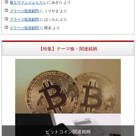
株エヴァンジェリスト
に
あきら
より
グラーツ投資顧問
に
くりやま
より
グラーツ投資顧問
に
ばっちん
より
グラーツ投資顧問
に
匿名
より
【特集】テーマ株・関連銘柄
ビットコイン関連銘柄