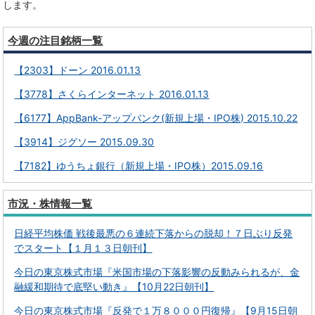
します。
今週の注目銘柄一覧
【2303】ドーン 2016.01.13
【3778】さくらインターネット 2016.01.13
【6177】AppBank-アップバンク(新規上場・IPO株) 2015.10.22
【3914】ジグソー 2015.09.30
【7182】ゆうちょ銀行（新規上場・IPO株）2015.09.16
市況・株情報一覧
日経平均株価 戦後最悪の６連続下落からの脱却！７日ぶり反発
でスタート【１月１３日朝刊】
今日の東京株式市場『米国市場の下落影響の反動みられるが、金
融緩和期待で底堅い動き』【10月22日朝刊】
今日の東京株式市場『反発で１万８０００円復帰』【9月15日朝