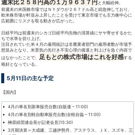
週末比２５８円高の１万９６３７円
と大幅続伸。
前週末の米国株市場ではＮＹダウが２６７ドル高と続急伸しており、
欧米株市場が軒並み上昇したことを受けて東京市場でも主力株中心に
広範囲にリスクを取る動きが広がった。
日経平均は前週末のシカゴ日経平均先物の清算値にサヤ寄せするかた
ちで水準を切り上げ。
注目されていた米４月の雇用統計は非農業者部門の雇用者数が市場予
想並みとなり、米景気の先行き不安心理の後退と利上げを急ぐ内容で
足もとの株式市場はこれを好感
はなかったことで、
する
格好となっている。
5月11日の主な予定
【国内】
4月の車名別新車販売台数(自販連 – 11:00)
4月の車名別軽自動車販売台数(全軽自協 – 11:00)
榊原経団連会長が記者会見(15:30)
3月期決算＝大成建、三越伊勢丹、アステラス、ＪＸ、スズキ、三