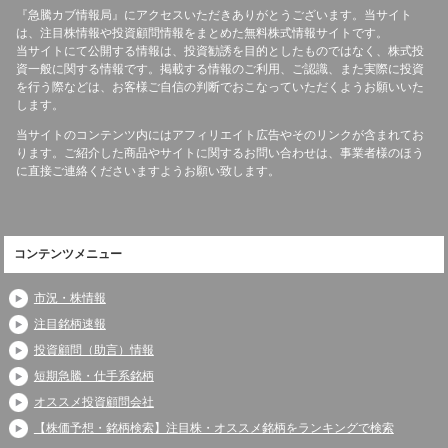
『急騰カブ情報局』にアクセスいただきありがとうございます。当サイト
は、注目株情報や投資顧問情報をまとめた無料株式情報サイトです。
当サイトにて公開する情報は、投資勧誘を目的としたものではなく、株式投
資一般に関する情報です。掲載する情報のご利用、ご認識、また実際に投資
を行う際などは、お客様ご自信の判断でおこなっていただくようお願いいた
します。
当サイトのコンテンツ内にはアフィリエイト広告やそのリンクが含まれてお
ります。ご紹介した商品やサイトに関するお問い合わせは、事業者様のほう
に直接ご連絡くださいますようお願い致します。
コンテンツメニュー
市況・株情報
注目銘柄速報
投資顧問（助言）情報
短期急騰・仕手系銘柄
オススメ投資顧問会社
【株価予想・銘柄検索】注目株・オススメ銘柄をランキングで検索