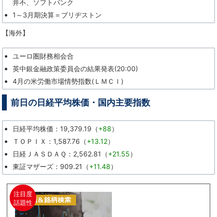
井不、ソフトバンク
1～3月期決算＝ブリヂストン
【海外】
ユーロ圏財務相会合
英中銀金融政策委員会の結果発表(20:00)
4月の米労働市場情勢指数(ＬＭＣＩ)
前日の日経平均株価・国内主要指数
日経平均株価：19,379.19（
+88
）
ＴＯＰＩＸ：1,587.76（
+13.12
）
日経ＪＡＳＤＡＱ：2,562.81（
+21.55
）
東証マザーズ：909.21（
+11.48
）
注目度
話題性