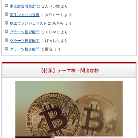
東京総合研究所
に
こんぺい党
より
新生ジャパン投資
に
大豆ミート
より
株エヴァンジェリスト
に
あきら
より
グラーツ投資顧問
に
くりやま
より
グラーツ投資顧問
に
ばっちん
より
グラーツ投資顧問
に
匿名
より
【特集】テーマ株・関連銘柄