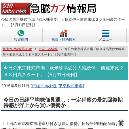
今日の東京株式市場『欧米株高受け大幅続伸 - 前週末比２５８円高スター
ト』【5月11日朝刊】
投資顧問
株価・銘柄検索
メニュー
急騰カブ情報局 TOP
市況・株情報
今日の東京株式市場『欧米株高受け大幅続
伸 – 前週末比２５８円高スタート』【5月11日朝刊】
今日の東京株式市場『欧米株高受け大幅続伸 – 前週末比２
５８円高スタート』【5月11日朝刊】
2015年5月11日
[
日経平均株価
,
東京株式市場
]
今日の日経平均株価見通し：一定程度の景気回復期
待感が浮上から買い優勢か
前
１１日の東京株式市場寄り付きは買い優勢。日経平均株価始値は