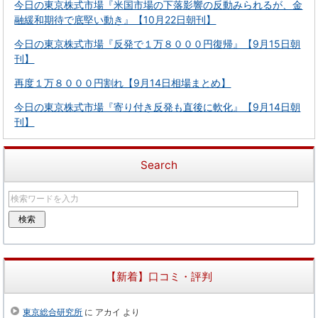
今日の東京株式市場『米国市場の下落影響の反動みられるが、金
融緩和期待で底堅い動き』【10月22日朝刊】
今日の東京株式市場『反発で１万８０００円復帰』【9月15日朝
刊】
再度１万８０００円割れ【9月14日相場まとめ】
今日の東京株式市場『寄り付き反発も直後に軟化』【9月14日朝
刊】
Search
【新着】口コミ・評判
東京総合研究所
に
アカイ
より