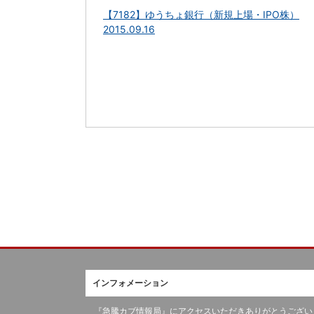
【7182】ゆうちょ銀行（新規上場・IPO株）
2015.09.16
インフォメーション
『急騰カブ情報局』にアクセスいただきありがとうござい