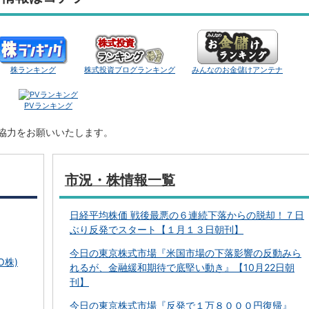
株ランキング
株式投資ブログランキング
みんなのお金儲けアンテナ
PVランキング
ご協力をお願いいたします。
市況・株情報一覧
日経平均株価 戦後最悪の６連続下落からの脱却！７日
ぶり反発でスタート【１月１３日朝刊】
今日の東京株式市場『米国市場の下落影響の反動みら
O株)
れるが、金融緩和期待で底堅い動き』【10月22日朝
刊】
今日の東京株式市場『反発で１万８０００円復帰』