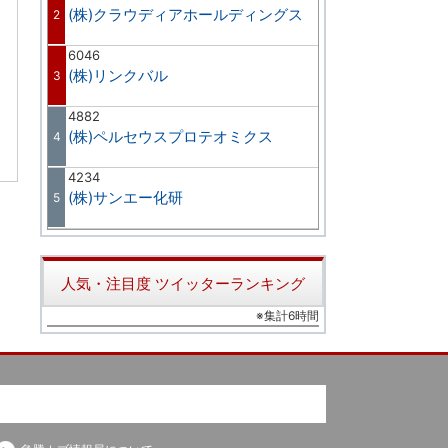
(株)クラウディアホールディングス
2
6046
(株)リンクバル
3
4882
(株)ペルセウスプロテオミクス
4
4234
(株)サンエー化研
5
人気・注目度 ツイッターランキング
※集計6時間