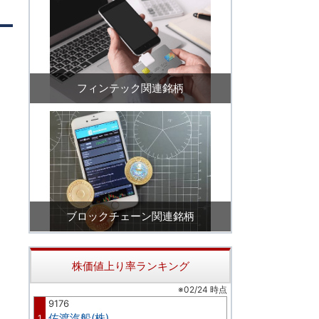
フィンテック関連銘柄
ブロックチェーン関連銘柄
株価値上り率ランキング
※02/24 時点
9176
佐渡汽船(株)
1