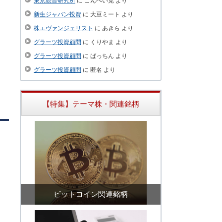
東京総合研究所
に
こんぺい党
より
新生ジャパン投資
に
大豆ミート
より
株エヴァンジェリスト
に
あきら
より
グラーツ投資顧問
に
くりやま
より
グラーツ投資顧問
に
ばっちん
より
グラーツ投資顧問
に
匿名
より
【特集】テーマ株・関連銘柄
ビットコイン関連銘柄