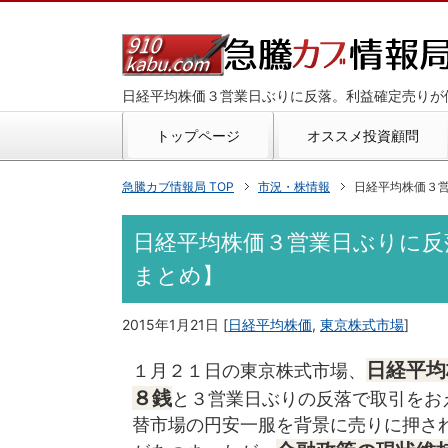
日経平均株価３営業日ぶりに反落。利益確定売りが
トップページ
オススメ投資顧問
急騰カブ情報局 TOP
市況・株情報
日経平均株価３営
日経平均株価３営業日ぶりに反
まとめ】
2015年1月21日
[
日経平均株価
,
東京株式市場
]
日経平均
１月２１日の東京株式市場、
８銭
と３営業日ぶりの反落で取引をお
替市場の円安一服を背景に売りに押さ