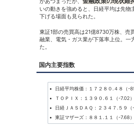
金融政策の現状維
があつまったが、
いの動きを強めると、日経平均は先物
下げる場面も見られた。
東証1部の売買高は21億8730万株、
融業、電気・ガス業が下落率上位。一
た。
国内主要指数
日経平均株価：１７２８０.４８（-85
ＴＯＰＩＸ：１３９０.６１（-7.02
日経ＪＡＳＤＡＱ：２３４７.５９（-1
東証マザーズ：８８１.１１（-7.68