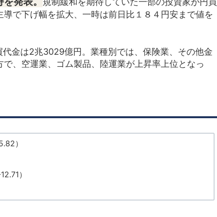
持を発表。
規制緩和を期待していた一部の投資家が円買
主導で下げ幅を拡大、一時は前日比１８４円安まで値を
売買代金は2兆3029億円。業種別では、保険業、その他金
方で、空運業、ゴム製品、陸運業が上昇率上位となっ
.82）
）
2.71）
）