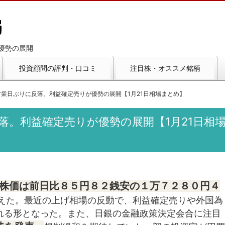
優勢の展開
投資顧問の評判・口コミ
注目株・オススメ銘柄
業日ぶりに反落。利益確定売りが優勢の展開【1月21日相場まとめ】
落。利益確定売りが優勢の展開【1月21日相
株価は前日比８５円８２銭安の１万７２８０円４
えた。最近の上げ相場の反動で、利益確定売りや外国為
れる形となった。また、日銀の金融政策決定会合に注目