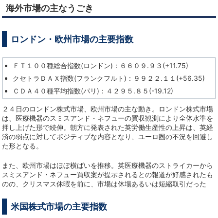
海外市場の主なうごき
ロンドン・欧州市場の主要指数
ＦＴ１００種総合指数(ロンドン)：６６０９.９３(+11.75)
クセトラＤＡＸ指数(フランクフルト)：９９２２.１１(+56.35)
ＣＤＡ４０種平均指数(パリ)：４２９５.８５(-19.12)
２４日のロンドン株式市場、欧州市場の主な動き。ロンドン株式市場
は、医療機器のスミスアンド・ネフューの買収観測により全体水準を
押し上げた形で続伸。朝方に発表された英労働生産性の上昇は、英経
済の弱点に対してポジティブな内容となり、ユーロ圏の不況を回避し
た形となる。
また、欧州市場はほぼ横ばいを推移。英医療機器のストライカーから
スミスアンド・ネフュー買収案が提示されるとの報道が好感されたも
のの、クリスマス休暇を前に、市場は休場あるいは短縮取引だった
米国株式市場の主要指数