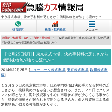
東京株式市場、決め手材料の乏しさから個別株物色が強まる流れか？
投資顧問
株価・銘柄検索
メニュー
急騰カブ情報局 TOP
市況・株情報
【12月25日朝刊】東京株式市場、決め手材
料の乏しさから個別株物色が強まる流れか？
【12月25日朝刊】東京株式市場、決め手材料の乏しさから
個別株物色が強まる流れか？
2014年12月25日
[
ニューヨーク株式市場
,
東京株式市場
,
欧州株式市
場
]
１２月２５日の東京株式市場、日経平均株価は決め手となる材料の乏
しさから、模様眺めのもみ合いが想定される。また、２５日はクリス
マス休暇となり、海外投資家を中心に市場参加者が少なくなる事から
も、指数の値動きが限られる展開となる見込み。個人投資家による個
別株物色が強まる可能性がありそう。