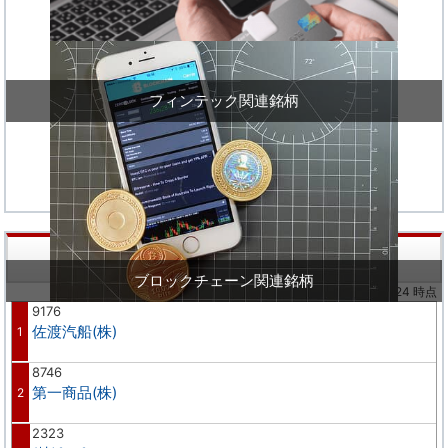
フィンテック関連銘柄
株価値上り率ランキング
ブロックチェーン関連銘柄
※02/24 時点
9176
佐渡汽船(株)
1
8746
第一商品(株)
2
2323