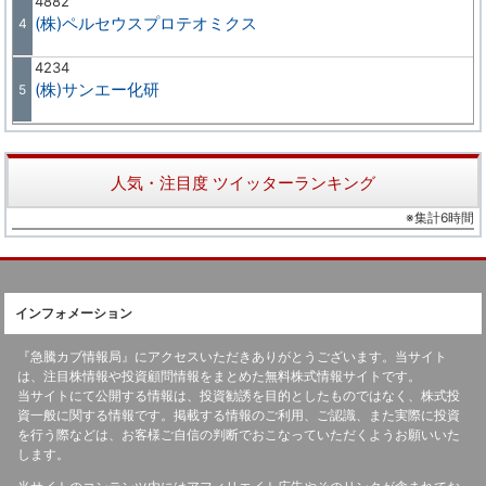
4882
(株)ペルセウスプロテオミクス
4
4234
(株)サンエー化研
5
人気・注目度 ツイッターランキング
※集計6時間
インフォメーション
『急騰カブ情報局』にアクセスいただきありがとうございます。当サイト
は、注目株情報や投資顧問情報をまとめた無料株式情報サイトです。
当サイトにて公開する情報は、投資勧誘を目的としたものではなく、株式投
資一般に関する情報です。掲載する情報のご利用、ご認識、また実際に投資
を行う際などは、お客様ご自信の判断でおこなっていただくようお願いいた
します。