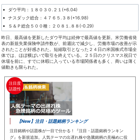
ダウ平均：１８０３０.２１(+6.04)
ナスダック総合：４７６５.３８(+16.98)
Ｓ＆Ｐ総合５００種：２０８１.８８(-0.29)
昨日、最高値を更新したダウ平均は続伸で最高値を更新。米労働省発
表の新規失業保険申請件数が、前週比で減少し、労働市場の改善が示
されたことが好感された。短縮取引となった２４日の米国株式市場全
体では、ほぼ横ばいで取引を終えている。２５日のクリスマス祝日で
休場を前に、すでに休暇に入っている市場関係者も多く、商いは薄く
値動きも限られた。
注目度
話題性
【New】注目・話題銘柄ランキング
注目銘柄や話題株が一目で分かる！『注目・話題銘柄ランキン
グ』を新規追加。人気テーマの出遅れ株や急騰銘柄の見極めに役