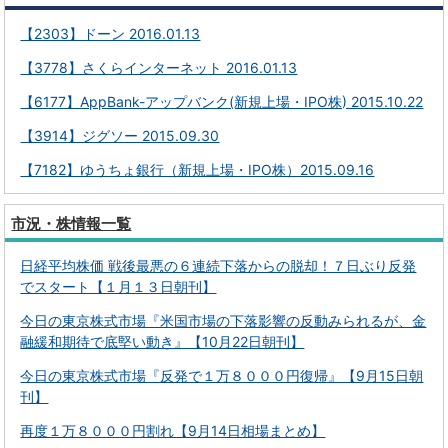
【2303】ドーン 2016.01.13
【3778】さくらインターネット 2016.01.13
【6177】AppBank-アップバンク(新規上場・IPO株) 2015.10.22
【3914】ジグソー 2015.09.30
【7182】ゆうちょ銀行（新規上場・IPO株）2015.09.16
市況・株情報一覧
日経平均株価 戦後最悪の６連続下落からの脱却！７日ぶり反発
でスタート【１月１３日朝刊】
今日の東京株式市場『米国市場の下落影響の反動みられるが、金
融緩和期待で底堅い動き』【10月22日朝刊】
今日の東京株式市場『反発で１万８０００円復帰』【9月15日朝
刊】
再度１万８０００円割れ【9月14日相場まとめ】